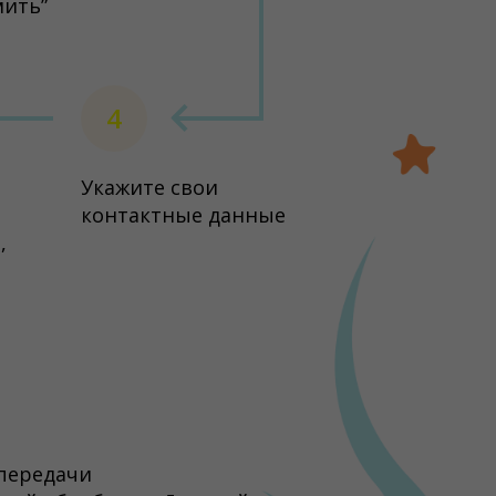
мить”
4
Укажите свои
контактные данные
,
 передачи