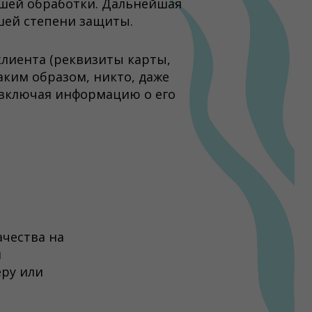
йшей обработки. Дальнейшая
шей степени защиты.
лиента (реквизиты карты,
аким образом, никто, даже
 включая информацию о его
чества на
и
еру или