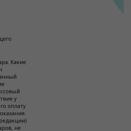
щего
ра. Какие
н
занный
ие
ассовый
твие у
го оплату
оказания.
 редакции)
аров, не