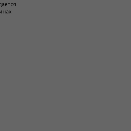
дается
инах.