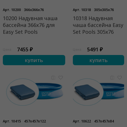
Арт. 10200
366x366x76
Арт. 10318
305x305x76
10200 Надувная чаша
10318 Надувная
бассейна 366х76 для
чаша бассейна Easy
Easy Set Pools
Set Pools 305х76
7455 ₽
5491 ₽
Цена
Цена
купить
купить
Арт. 10415
457x457x122
Арт. 10622
457x457x84