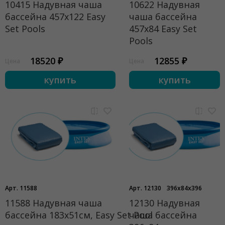
10415 Надувная чаша
10622 Надувная
бассейна 457х122 Easy
чаша бассейна
Set Pools
457х84 Easy Set
Pools
18520 ₽
12855 ₽
Цена
Цена
купить
купить
Арт. 11588
Арт. 12130
396x84x396
11588 Надувная чаша
12130 Надувная
бассейна 183x51см, Easy Set Pool
чаша бассейна