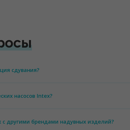
росы
нкция сдувания?
ких насосов Intex?
x с другими брендами надувных изделий?