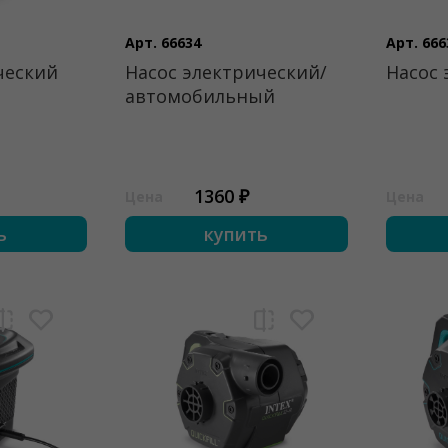
Арт. 66634
Арт. 666
ческий
Насос электрический/
Насос 
автомобильный
1360 ₽
Цена
Цена
ь
купить