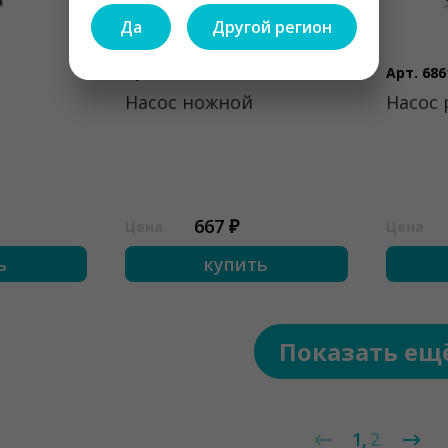
Да
Другой регион
Арт. 68610
Арт. 686
Насос ножной
Насос 
667 ₽
Цена
Цена
ь
купить
Показать ещ
1
2