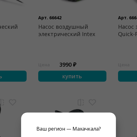
Арт. 66642
Арт. 666
ческий
Насос воздушный
Насос 
электрический Intex
Quick-F
3990 ₽
Цена
Цена
ь
купить
Ваш регион — Махачкала?