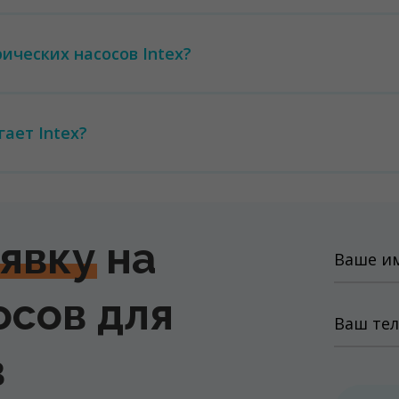
ических насосов Intex?
ает Intex?
аявку
на
осов для
в